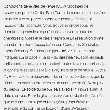
Condi&ons générales de vente (CGV) Modalités de réserva.on pour le Colibri Bleu Toute demande de réserva/on via notre site ou par téléphone deviendra eﬀec/ve à la récep/on de l’acompte. Vous trouverez ci-dessous les condi/ons générales et par/culières de vente pour les chambres d’hôtes et le gîte. Préambule La réserva/on d’une chambre implique l’accepta/on des Condi/ons Générales énoncées ci-après dans leur globalité. Ar,cle 1 Les prix indiqués sur la page « Tarifs » du site internet, sont les seuls tarifs contractuels. Ils s’entendent toutes taxes comprises (le propriétaire est assujeM à la TVA), hors taxe de séjour . Ar,cle 2 : Réserva,on La réserva/on devient eﬀec/ve dès lors que le client aura payé au propriétaire un acompte de 30 % du prix du séjour. Le solde du séjour sera à régler 14 jours avant la date d’arrivée. Pour le gîte la réserva/on devient eﬀec/ve dès que le client aura signé et renvoyé au propriétaire un exemplaire du contrat de loca/on, d’une aWesta/on d’assurance et le versement de l’acompte de 30 %. Le solde étant à régler 14 jours avant l’arrivée. Ar,cle 3 Ce contrat est des/né à l’usage exclusif de la réserva/on de séjour au Colibri Bleu Nous nous engageons à assurer personnellement l’accueil avec toutes les aWen/ons souhaitables permeWant de faciliter votre séjour et la connaissance de la région. Ar,cle 4 : Durée du séjour Le client signataire du présent contrat conclu pour une durée déterminée ne pourra en aucune circonstance se prévaloir d’un quelconque droit au main/en dans les lieux. Ar,cle 5 : Absence de rétracta,on Pour les réserva/ons eﬀectuées par courrier, par téléphone ou par internet, le locataire ne bénéficie pas du délai de rétracta/on, et ce conformément à l’ar/cle 121-21-8 du code de la consomma/on rela/f notamment aux presta/ons de services d’hébergement fournies à une date ou selon une périodicité déterminée. Ar,cle 6 : Prix des chambres Les tarifs aﬃchés sont des prix par chambre, à la nuitée, pe/ts déjeuners inclus (hors gite), taxe de séjour en sus. Les tarifs sont diﬀérenciés selon que la chambre est occupée par une, deux ou plusieurs personnes Les tarifs n’incluent pas les presta/ons complémentaires éventuelles Formule étapes : Ce prix s’applique aux entreprises (commercial et déplacement professionnel). Sont inclus : la chambre pour 1 personne, le pe/t déjeuner et le diner. Ar,cle 7 Taxe de séjour La taxe de séjour est un impôt local que le client doit acquiWer auprès du propriétaire qui la reverse ensuite au Trésor Public Ar,cle 8 : Annula,on par le client Toute annula/on doit être no/fiée par le client de quelque manière que ce soit aux propriétaires. Si l’annula/on intervient plus de 14 jours calendaires avant la date d’arrivée, le montant total versé sera remboursé au client dans son intégralité Si l’annula/on intervient moins de 14 jours avant le début du séjour, le montant total reste acquis au propriétaire. Seuls les cas d’interdic/on de déplacement donnent lieu à un remboursement. Aucune autre cause d’annula/on ne pourra donner droit au remboursement et ce pour quelle raison que ce soit. Si le client ne se manifesté pas avant 21 heures le jour prévu de début de séjour, la réserva/on est automa/quement annulée, le présent contrat devient nul et le propriétaire peut disposer de ses chambres. Le paiement reste acquis au propriétaire. En cas d’une annula/on après l’arrivée, de séjour écourté, le prix correspondant au coût de l’hébergement reste intégralement acquis au propriétaire. Toute modifica/on de la réserva/on, de date, de chambre, de durée n’est possible qu’après l’accord du propriétaire et peut éventuellement entraîner des frais supplémentaires et se fera en fonc/on des disponibilités à la date de la modifica/on. Le client est informé des condi/ons par/culières en cas d’annula/on de la réserva/on avant le début du séjour. Ar,cle 9 : Annula,on des réserva,ons par le « Le Colibri Bleu » Si le propriétaire annule avant le début du séjour, il doit informer le client par leWre recommandée avec avis de récep/on ou par courriel. Le client sans préjuger des recours en répara/on des dommages éventuellement subis, sera remboursé immédiatement des sommes versées. Une annula/on de réserva/on expédié par e-mail ou courrier pourra être eﬀectuée par nos soins pour les raisons non exhaus/ves suivantes : Maladie grave ou invalidité d’un ou des deux propriétaires ou de leurs familles sur une période de longue durée. Dans ce cas préavis d’annula/on de 1 mois avec remboursement des paiements eﬀectués. Dégrada/on des locaux par incendie, inonda/on ou intempéries graves tels que tempêtes ou autres phénomènes clima/ques nuisant à la sécurité des hôtes. Sans préavis avec remboursement des versements eﬀectués. Rupture d’alimenta/on d’eau ou d’électricité sur une période donné rendant impossible l’exercice de nos fonc/ons. Sans préavis avec remboursement des paiements eﬀectués Mouvement de grève important ou menace terroriste grave nuisant à la sécurité des hôtes. Sans préavis avec remboursement des paiements eﬀectués Ar,cle 10 : Assurance Annula,on Les propriétaires aMrent l’aWen/on du client sur le fait qu’aucune assurance annula/on n’est incluse dans des tarifs. Il est par conséquent vivement recommandé d’en souscrire une. Ar,cle 11 : Règlement du solde Le solde est à régler 14 jours avant l’arrivée chez le propriétaire. Les presta/ons complémentaires (repas, pique-nique, boissons et les presta/ons supplémentaires non men/onnées dans le présent contrat seront à régler au prix aﬃché, au fur et à mesure au cours du séjour au propriétaire. Pour le gîte une cau/on de 500 € sera demandé à l’arrivée et res/tué au départ sous réserve de l’état des lieux (ménage, casse) Ar,cle 12 : Horaires Arrivée : Le client doit se présenter le jour précisé et aux heures men/onnées sur le présent contrat. En cas d’arrivée tardive ou diﬀérée, le client doit prévenir le propriétaire. Nous vous accueillons l’après-midi à par/r de 16h30 et jusqu’à 21 h00. En cas d’imprévu, il est impéra/f de nous contacter par téléphone au : 0628189632 ou 0622950380 avant 19 heures pour nous signaler tout retard. Pe/ts déjeuners : Les pe/ts déjeuners sont servis entre 8h00 et 10h00 selon les condi/ons clima/ques dans le séjour ou sur la terrasse. La table d’hôtes : Les repas sont préparés sur réserva/on 24h avant et servis entre 19h30 et 20h00, toute allergie ou intolérance est à préciser au moment de la réserva/on du repas. La piscine : Elle est ouverte de fin mai à mi- septembre, elle est accessible de 9h00 à 20h30, en fonc/on des condi/ons clima/ques. Départ : Les chambres doivent être libérées impéra/vement au plus tard à 11h00 le ma/n Ar,cle 13 : La piscine Pour accéder à la piscine, il est nécessaire de signer une décharge de responsabilité. Pour des raisons d’hygiène nous vous demandons de vous doucher dans la chambre avant de descendre à la piscine et d’éviter les crèmes solaires qui peuvent dégrader la qualité de l’eau. L’introduc/on de tout objet ou jouet, hors brassards et gilet n’est pas autorisée dans la piscine. Il est interdit de fumer aux abords de la piscine. Règles pour les familles : cet espace est interdit aux enfants de moins de 12 ans, même s’ils savent nager, sans la surveillance indispensable d’un parent. Maximum 2 enfants par surveillant. Pour les enfants ne sachant pas nager, le port de brassard ou gilet (non fourni par le Colibri Bleu) est obligatoire. Une décharge de responsabilité est signée dès l’arrivée au Colibri Bleu. Ar,cle 14 : Changement de chambre Sans que le client ne puisse se prévaloir d’aucune indemnité, l’exploitant se réserve la possibilité de changer la chambre ini/alement réservée par le client par une chambre de même capacité ou de capacité supérieure. Dans un tel cas, le coût de la réserva/on reste inchangé. Ar,cle 15 : Art de vivre et u,lisa,on des locaux Le respect d’un certain art de vivre est demandé à tous les hôtes pour garan/r la quiétude du lieu et le confort de tous. Les enfants évoluant au sein du Colibri Bleu sont sous l’unique responsabilité de leurs parents, ceux-ci s’engagent à ne pas les laisser seul tant le jour que la nuit. Le client devra respecter le caractère paisible des lieux et en faire un usage conforme à leur des/na/on. Il s’engage à rendre les chambres en bon état. Toute dégrada/on, casse de son fait sera facturée et payé avant le départ, le client pourra faire intervenir la garan/e Responsabilité Civile de son assurance. Ar,cle 16 : Règlement intérieur « Le Colibri Bleu » est un établissement Non-Fumeur et Non-Vapoteur le client s’engage à respecter ceWe consigne à l’intérieur de la maison y compris dans les chambres louées, pendant le séjour. Tout manquement à ceWe obliga/on peut entraîner son expulsion et la rupture du contrat sans qu’il lui soit dû une quelconque indemnité. Des cendriers sont disponibles sur la terrasse et dans la mesure du possible s’éloigner des portes et fenêtres ouvertes afin de ne pas incommoder les occupants. Aucun repas ne peut être pris dans les chambres. Nous meWons gracieusement un espace à disposi/on pour pique-niquer : l’été sur la terrasse, l’hiver dans le séjour. Afin de préserver la quiétude des lieux et le confort des hôtes, le respect d’un certain « art de vivre » est demandé de tous, celui qui s’impose dès lors que l’on vit en communauté. La circula/on dans les chambres et dans les cages d’escalier doit se faire doucement sans claquer les portes, sans courir, sans crier … Pour des raisons de sécurité, il est formellement d’u/liser dans les locaux et à l’extérieur : les flammes nues telles que allumeWes, bougies, feu de Bengale, etc… L’aWen/on des clients est aMrée sur le fait que les mineurs évoluant sur la propriété sont placés sous l’unique et en/ère responsabilité de leurs parents ou des personnes ayant autorité sur eux. Ar,cle 18 : Risques et restric,ons Notre habita/on se situe dans une zone pouvant être concernée par des restric/ons préfectorales qui impliquent des obliga/ons de prudence, soit par rap