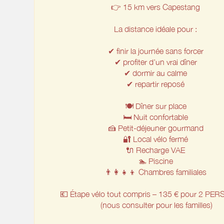
👉 15 km vers Capestang
La distance idéale pour :
✔ finir la journée sans forcer
✔ profiter d’un vrai dîner
✔ dormir au calme
✔ repartir reposé
🍽️ Dîner sur place
🛏️ Nuit confortable
🍰 Petit-déjeuner gourmand
🔐 Local vélo fermé
🔌 Recharge VAE
🏊 Piscine
👨‍👩‍👧‍👦 Chambres familiales
💶 Étape vélo tout compris – 135 € pour 2 P
(nous consulter pour les familles)