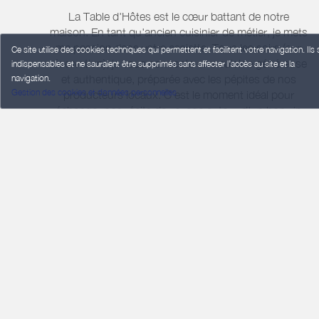
La Table d'Hôtes est le cœur battant de notre
maison. En tant qu'ancien cuisinier de métier, je mets
ma passion dans votre assiette. Tous les soirs (sur
Ce site utilise des cookies techniques qui permettent et facilitent votre navigation. Ils
réservation), je vous concocte une cuisine généreuse
indispensables et ne sauraient être supprimés sans affecter l’accès au site et la
et authentique, préparée avec les pépites de nos
navigation.
Gestion des cookies et données personnelles
producteurs locaux. C’est le moment idéal pour
échanger nos récits de voyage autour d'un bon vin
de l'Aude.
Que vous soyez en tribu ou en duo, choisissez parmi
nos 4 chambres spacieuses (dont des suites
familiales) ou notre gîte douillet pour 2 personnes.
Labellisés Accueil Vélo, nous chouchoutons les
voyageurs à pédales : garage sécurisé, kit de
réparation et conseils d'itinéraires.
Réservez en direct
: Profitez du meilleur tarif garanti
en réservant ici-même.