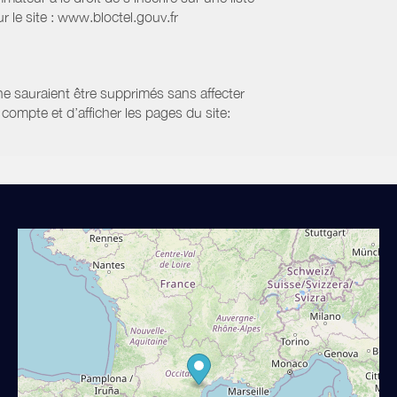
 le site : www.bloctel.gouv.fr
 ne sauraient être supprimés sans affecter
compte et d’afficher les pages du site: