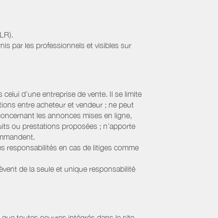
LR).
nis par les professionnels et visibles sur
elui d’une entreprise de vente. Il se limite
tions entre acheteur et vendeur ; ne peut
 concernant les annonces mises en ligne,
uits ou prestations proposées ; n’apporte
commandent.
s responsabilités en cas de litiges comme
lèvent de la seule et unique responsabilité
que toutes oeuvres intégrés dans le site