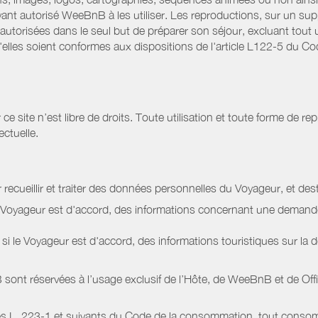
ant autorisé WeeBnB à les utiliser. Les reproductions, sur un supp
utorisées dans le seul but de préparer son séjour, excluant tout u
lles soient conformes aux dispositions de l'article L122-5 du Code
site n’est libre de droits. Toute utilisation et toute forme de repr
ectuelle.
 recueillir et traiter des données personnelles du Voyageur, et dest
le Voyageur est d'accord, des informations concernant une deman
i le Voyageur est d'accord, des informations touristiques sur la d
sont réservées à l’usage exclusif de l’Hôte, de WeeBnB et de
Off
s L. 223-1 et suivants du Code de la consommation, tout consommat