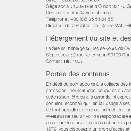
Siège social : 100A Rue d'Ornon 33170 G
Contact : contact@weebnb.com
Téléphone : +33 (0)5 35 54 01 55
Directeur de la Publication : Xavier MALLE
Hébergement du site et de
Le Site est hébergé sur les serveurs de O
Siège social : 2 rue Kellermann 59100 Rou
Contact Tél : 1007
Portée des contenus
En dépit du soin apporté à la collecte des 
omissions, inexactitudes, coupures ou add
cette raison, être tenu à garantie, ni expre
contient reconnaît qu’il en fait usage à s
de tout préjudice, direct ou indirect, de qu
WeeBnB ne saurait voir sa responsabilité 
ceux pour lesquels un accès est permis par 
1978, vous disposez d’un droit d’accès et