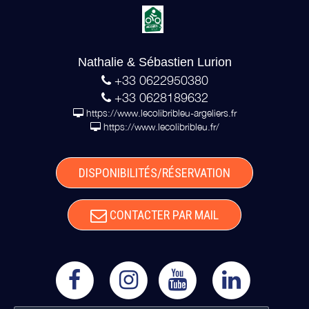
Nathalie & Sébastien Lurion
+33 0622950380
+33 0628189632
https://www.lecolibribleu-argeliers.fr
https://www.lecolibribleu.fr/
DISPONIBILITÉS/RÉSERVATION
CONTACTER PAR MAIL