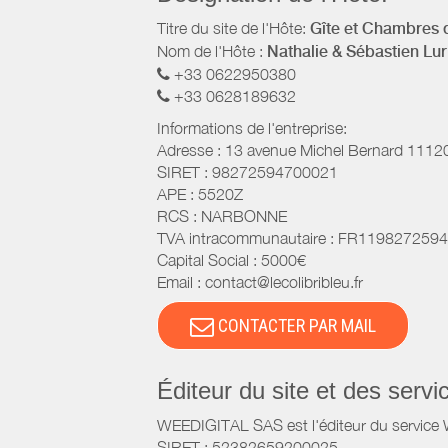
Titre du site de l'Hôte:
Gîte et Chambres d'
Nom de l'Hôte :
Nathalie & Sébastien Lur
+33 0622950380
+33 0628189632
Informations de l'entreprise:
Adresse :
13 avenue Michel Bernard
1112
SIRET :
98272594700021
APE :
5520Z
RCS :
NARBONNE
TVA intracommunautaire :
FR1198272594
Capital Social :
5000€
Email :
contact@lecolibribleu.fr
CONTACTER PAR MAIL
Éditeur du site et des ser
WEEDIGITAL SAS est l'éditeur du servic
SIRET : 52382659200025