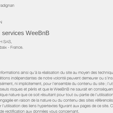
radignan
IN
s services WeeBnB
VH SAS,
baix - France.
informations ainsi qu’à la réalisation du site au moyen des techniqu
itions indépendantes de notre volonté peuvent demeurer ou s’ins
ssément, ni implicitement, pour l’ensemble du contenu du site ; l’uti
es seuls risques et périls et que le WeeBnB ne saurait en conséquen
elque nature que ce soit résultant pour tout ou partie de l’utilisat
engagée en raison de la nature ou du contenu des sites référencé
l’utilisation des liens hypertextes figurant aux pages de ce site. 
 de rectification aux données vous concernant.