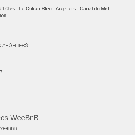
hôtes - Le Colibri Bleu - Argeliers - Canal du Midi
ion
0
ARGELIERS
7
vices WeeBnB
e WeeBnB