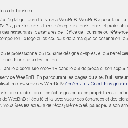
fices de Tourisme.
eeDigital qui fournit le service WeeBnB. WeeBnB a pour fonctionnal
eeBnB », pour les prestataires hébergeurs touristiques et professi
 des restaurants) partenaires de l’Office de Tourisme ou référencés 
mportent le logo et les couleurs de la marque de destination touri
 ou le professionnel du tourisme désigné ci-après, et qui bénéfic
 touristique sur la destination.
ltant le présent site WeeBnB dans le but de préparer son séjour a
service WeeBnB. En parcourant les pages du site, l’utilisateur 
tilisation des services WeeBnB:
Accédez aux Conditions général
ter la communication et les échanges entre les propriétaires d'héb
s de WeeBnB : l'équité et la juste valeur des échanges et des bien
. Vous êtes les acteurs de l'écosystème créé, participez à son amé