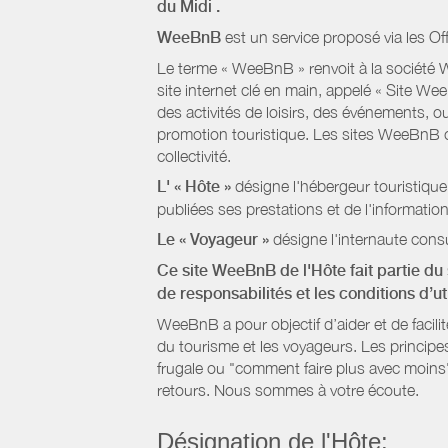
du Midi
.
WeeBnB
est un service proposé via les Of
Le terme « WeeBnB » renvoit à la société W
site internet clé en main, appelé « Site W
des activités de loisirs, des événements, ou
promotion touristique. Les sites WeeBnB co
collectivité.
L' « Hôte »
désigne l'hébergeur touristique
publiées ses prestations et de l'information
Le « Voyageur »
désigne l'internaute consu
Ce site WeeBnB de l'Hôte fait partie du 
de responsabilités et les conditions d’u
WeeBnB a pour objectif d’aider et de facili
du tourisme et les voyageurs. Les principe
frugale ou "comment faire plus avec moins"
retours. Nous sommes à votre écoute.
Désignation de l'Hôte: