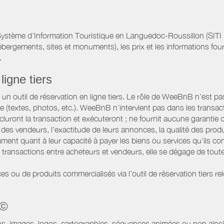
ystème d’Information Touristique en Languedoc-Roussillon (SITI 
hébergements, sites et monuments), les prix et les informations four
.
ligne tiers
 outil de réservation en ligne tiers. Le rôle de WeeBnB n’est pas c
te (textes, photos, etc.). WeeBnB n’intervient pas dans les transac
luront la transaction et exécuteront ; ne fournit aucune garantie
es vendeurs, l’exactitude de leurs annonces, la qualité des prod
ment quant à leur capacité à payer les biens ou services qu’ils 
transactions entre acheteurs et vendeurs, elle se dégage de toute
es ou de produits commercialisés via l’outil de réservation tiers re
 ©
ns, images, logos, cartographies, séquences animées ou non ainsi 